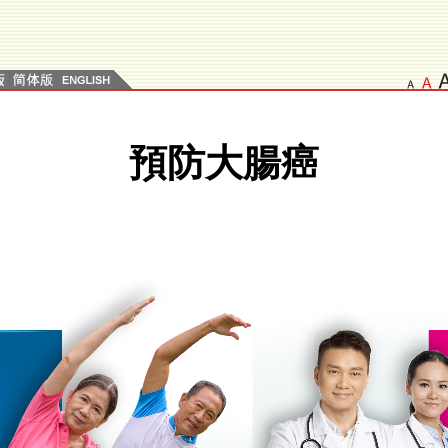
N
L
L
o
ar
a
預防大腸癌
m
g
g
ar
er
e
l
F
s
te
o
F
xt
nt
o
si
Si
n
z
z
S
e
e
z
e