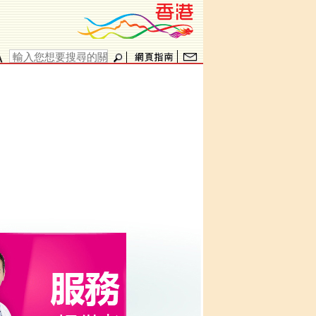
香港品牌形象-亞洲國際都
會
搜尋表單
搜尋
r
t
t
i